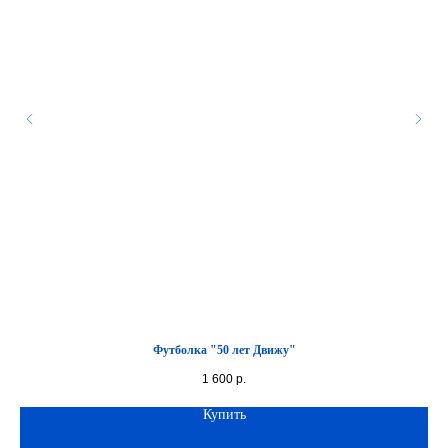
Футболка "50 лет Движу"
1 600
р.
Купить