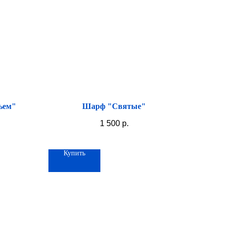
пьем"
Шарф "Святые"
1 500
р.
Купить