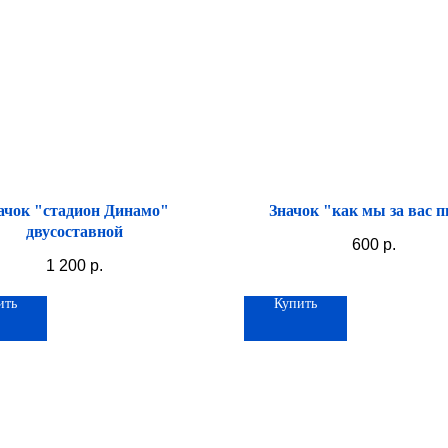
ачок "стадион Динамо"
Значок "как мы за вас 
двусоставной
600
р.
1 200
р.
ить
Купить