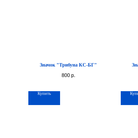
Значок "Трибуна КС-БГ"
Зн
800
р.
Купить
Куп