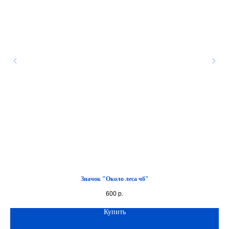
Значок "Около леса чб"
600
р.
Купить